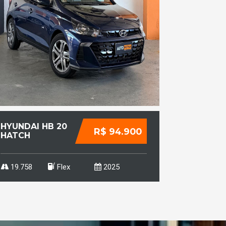
HYUNDAI HB 20
MITSUBI
R$ 94.900
HATCH
OUTLAN
1.0 12V 4P FLEX
2.0 16V 
TGDI TURBO
AUTOMÁ
COMFORT PLUS
19.758
Flex
2025
148.862
AUTOMÁTICO