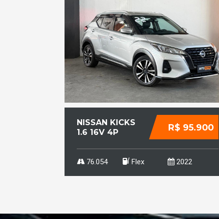
NISSAN KICKS
R$ 95.900
1.6 16V 4P
FLEXSTART
ADVANCE
XTRONIC
76.054
Flex
2022
AUTOMÁTICO
CVT