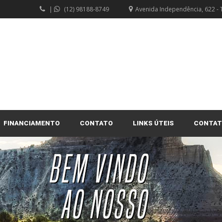
|
(12) 98188-8749
Avenida Independência, 622 - 
FINANCIAMENTO
CONTATO
LINKS ÚTEIS
CONTA