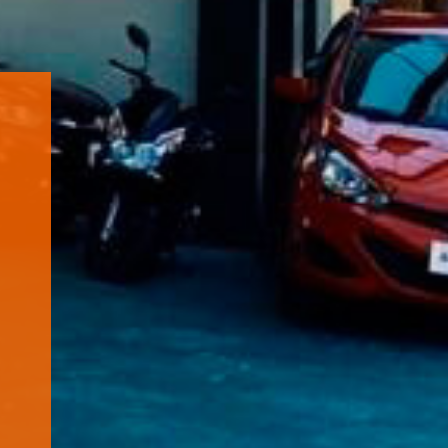
a
s
o