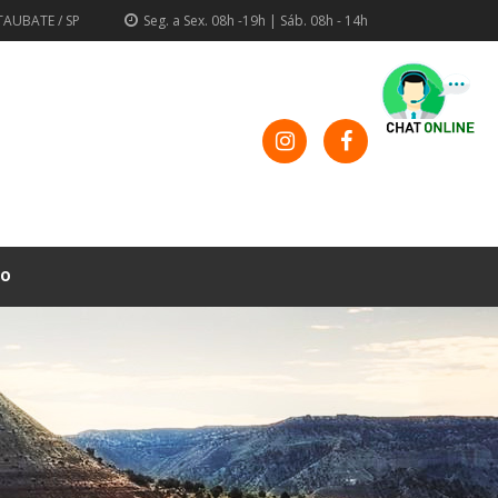
TAUBATE / SP
Seg. a Sex. 08h -19h | Sáb. 08h - 14h
TO